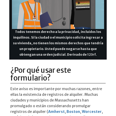
Todos tenemos derecho a la privacidad, incluidos los
inquilinos. Si la ciudad o el municipio solicita ingresar a
su vivienda, no tienen los mismos derechos que tendría
un propietario. Usted puede negarse hasta que
obtengan una orden judicial. Derivado de 123rf.
¿Por qué usar este
formulario?
Este aviso es importante por muchas razones, entre
ellas la existencia de registros de alquiler. Muchas
ciudades y municipios de Massachusetts han
promulgado o están considerando promulgar
registros de alquiler (
Amherst
,
Boston
,
Worcester
,