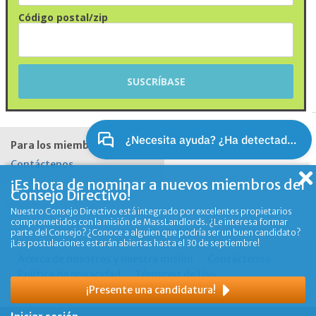
Código postal/zip
Para los miembros
Contáctenos
¡Es hora de nominar a nuevos miembros del
Consejo Directivo!
Publicidad
Nuestro Consejo Directivo está integrado por excelentes propietarios
comprometidos con la misión de MassLandlords. ¿Le interesa formar
parte del Consejo? ¿Conoce a alguien que podría ser un buen candidato?
¡Las postulaciones estarán abiertas hasta el 30 de septiembre!
Acerca de nosotros y nuestra misión
Contáctenos
Política de privacidad
Términos de Uso
¡Presente una candidatura!